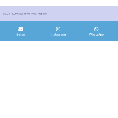
© 2024 - 2026 Association Arts & Mondes
E-mail
Instagram
WhatsApp
Arts & Mondes â Prestations
Accompagnement des artistes et structures
culturelles.
Consultation