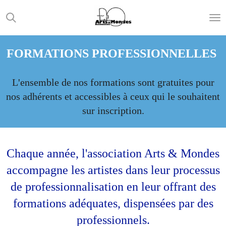
Passer
au
contenu
FORMATIONS PROFESSIONNELLES
principal
L'ensemble de nos formations sont gratuites pour
nos adhérents et accessibles à ceux qui le souhaitent
sur inscription.
Chaque année, l'association Arts & Mondes
accompagne les artistes dans leur processus
de professionnalisation en leur offrant des
formations adéquates, dispensées par des
professionnels.